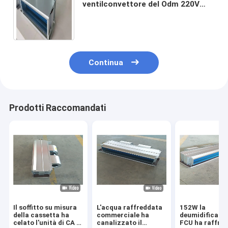
ventilconvettore del Odm 220V
FCU e raffreddarsi per il sistema di
condizionamento d'aria centrale
Continua
Prodotti Raccomandati
Il soffitto su misura
L'acqua raffreddata
152W la
della cassetta ha
commerciale ha
deumidificazi
celato l'unità di CA di
canalizzato il
FCU ha raffred