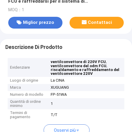
FCU e raffreddarsi per il sistema di
condizionamento d'aria centrale
MOQ：1
Miglior prezzo
Contattaci
Descrizione Di Prodotto
,
ventilconvettore di 220V FCU
,
ventilconvettore del odm FCU
Evidenziare
riscaldamento e raffreddamento del
ventilconvettore 220V
Luogo di origine
La CINA
Marca
XUGUANG
Numero di modello
FP-51WA
Quantità di ordine
1
minimo
Termini di
T/T
pagamento
Osservi più