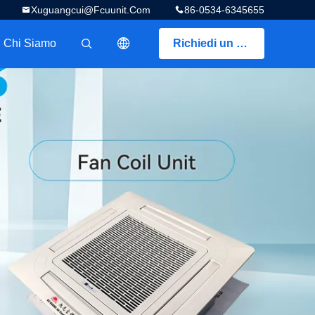
Xuguangcui@fcuunit.com
86-0534-6345655
Chi Siamo
Richiedi un preventivo
描述