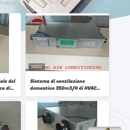
rodotti
ale del
Sistema di ventilazione
ca di
domestico 350m3/H di HVAC
'OEM
dello scambiatore dell'aria
fresca di recupero di calore