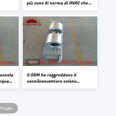
più zone di norma di HVAC che
tratta unità
à
ventola
Il ODM ha raffreddato il
acqua
ventilconvettore celato
FCU con
soffitto di FCU dell'acqua per il
condizionatore d'aria centrale
9 Pages