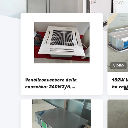
Casa
-
Ventilconvettore della
152W l
cassetta: 340M3/H,
ha raf
raffreddamento di 2100w &
ventil
riscaldamento 3360w, 1 fan &
il cond
motore, 24kg
centra