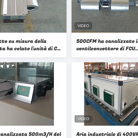
itto su misura della
500CFM ha canalizzato il
a ha celato l'unità di CA
ventilconvettore di FCU
 in condizionamento
dell'acqua con la bobina d
alluminio idrofila
canalizzata 500m3/H del
Aria industriale di 400V