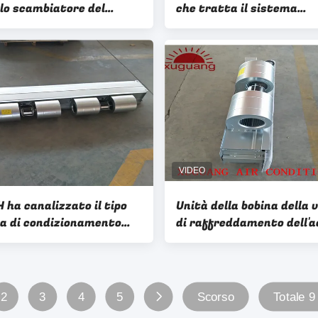
llo scambiatore del
che tratta il sistema
tore dell'aria fresca del
2000m3/h di HVAC
damento dello scarico
dell'operatore delle unit
 ha canalizzato il tipo
Unità della bobina della 
a di condizionamento
di raffreddamento dell'
di FCU del
celata soffitto di HVAC 
onvettore di HVAC per gli
i ventilatori centrifughi
li
2
3
4
5
Scorso
Totale 