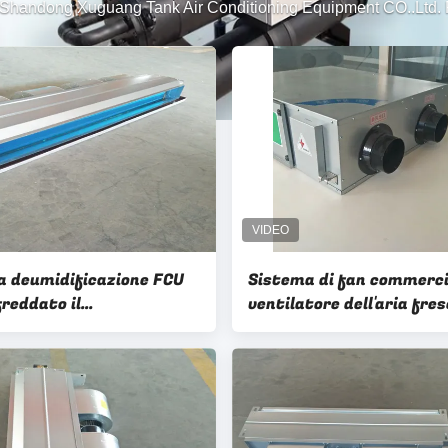
Shandong Xuguang Tank Air Conditioning Equipment CO..Ltd. P
a deumidificazione FCU
Sistema di fan commerci
freddato il
ventilatore dell'aria fres
convettore dell'acqua per
recupero di energia dell
izionatore d'aria
Dehumidier
le