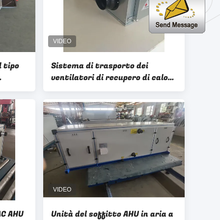
 tipo
Sistema di trasporto dei
ventilatori di recupero di calore
i
di Ahu dell'aria fresca di
recupero di calore HRV
AC AHU
Unità del soffitto AHU in aria a