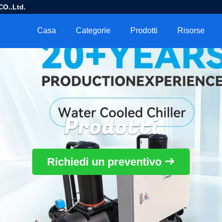
O..Ltd.
Casa
Categorie
Prodotti
Risorse
Prodotti
Richiedi un preventivo