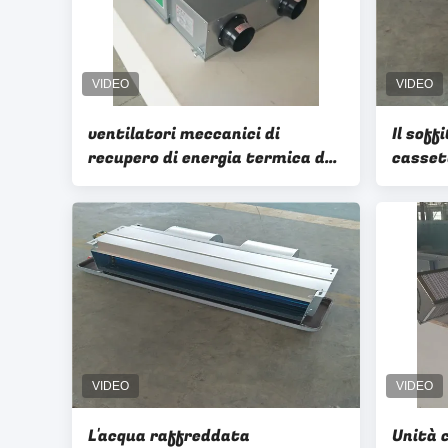
ventilatori meccanici di
Il soff
recupero di energia termica del
cassett
sistema dell'aria fresca della
di FCU
Camera di 200w ERV
d'aria
L'acqua raffreddata
Unità 