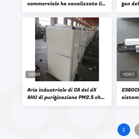
commerciale ha canalizzato il
fan de
ventilconvettore di FCU per il
ventila
terminale del condizionamento
riscal
d'aria
Aria industriale di CA del dX
2380CH
AHU di purificazione PM2.5 che
sistem
tratta unità 380v
d'aria 
ventilc
ospeda
1