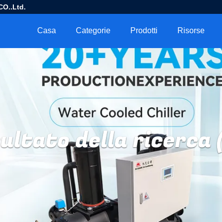
O..Ltd.
Casa
Categorie
Prodotti
Risorse
ultato della ricerca 