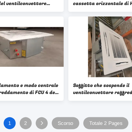
del ventilconvettore
cassetta orizzontale di 
o soffitto per camera di
FCU dell'hotel per il sist
o
centrale di CA
damento e modo centrale
Soffitto che sospende il
freddamento di FCU 4 dei
ventilconvettore raffre
convettori della cassetta
FCU 220V della cassetta
ronic
dell'acqua
1
2
Scorso
Totale 2 Pages