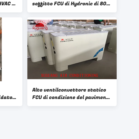
HVAC di
soffitto FCU di Hydronic di 800
ema
cfm nel sistema di HVAC
Alto ventilconvettore statico
ddato
FCU di condizione del pavimento
del ODM per il sistema centrale
850CMH di CA