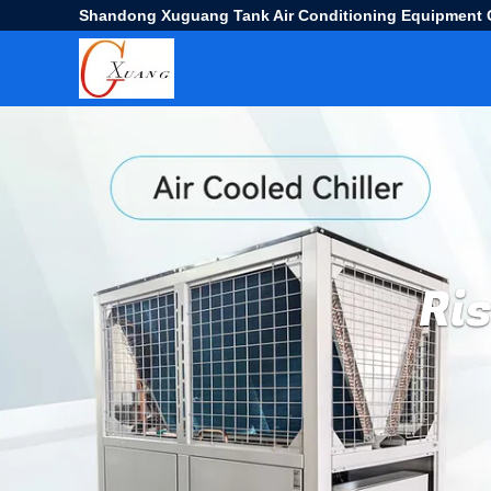
Shandong Xuguang Tank Air Conditioning Equipment C
Ris