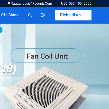
Xuguangcui@fcuunit.com
86-0534-6345655
Chi Siamo
Richiedi un preventivo
描述
(19)