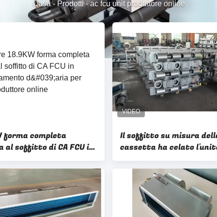
Casa
-
Prodotti
-
ac fcu unit produttore online
 forma completa
Il soffitto su misura dell
 al soffitto di CA FCU in
cassetta ha celato l'unit
ionamento d'aria per
di FCU in condizionamen
d'aria