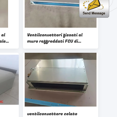
 al
Ventilconvettori fissati al
ale
muro raffreddati FCU di
offitto
Hydronic dell'acqua
ventilconvettore celato