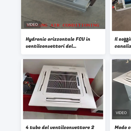
Hydronic orizzontale FCU in
Il soff
ventilconvettori del
canali
trasportatore del sistema di
raffre
HVAC per il raffreddamento e
d'aria 
riscaldare
4 tubo del ventilconvettore 2
Modo c