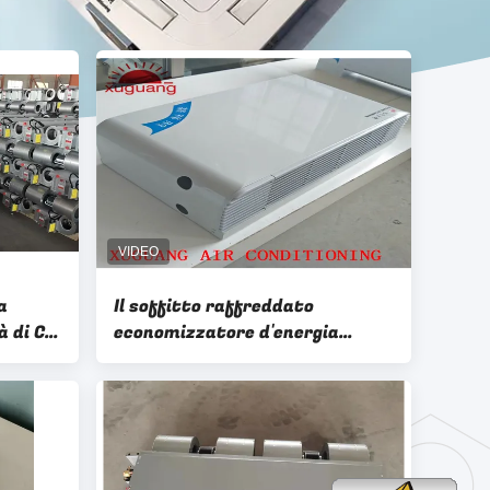
a
Il soffitto raffreddato
à di CA
economizzatore d'energia
to
dell'acqua ha montato il
sistema del ventilconvettore di
FCU