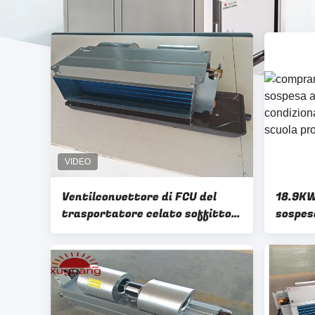
Ventilconvettore di FCU del
18.9KW
trasportatore celato soffitto
sospesa
per CA commerciale della
condiz
costruzione
scuola