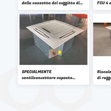
della cassetta del soffitto di
FCU 4 
FCU di modo per il sistema di
montat
condizionamento d'aria
alberg
SPECIALMENTE
Riscal
ventilconvettore esposto
di raf
dell'interno di FCU dell'unità di
ventil
cassetta di Hydronic
di Hyd
raffreddato ad acqua