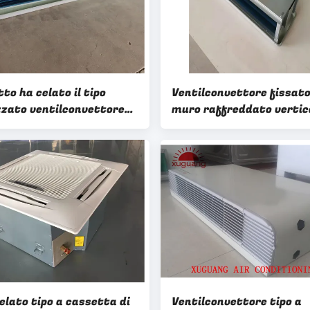
itto ha celato il tipo
Ventilconvettore fissato
zzato ventilconvettore
muro raffreddato vertic
ddato condizionatore
FCU della cassetta del s
di FCU dell'acqua
dell'acqua di 1200 CFM
elato tipo a cassetta di
Ventilconvettore tipo a