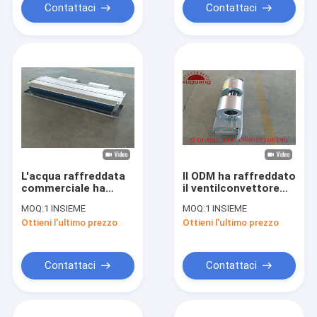
Contattaci
Contattaci
L'acqua raffreddata
Il ODM ha raffreddato
commerciale ha
il ventilconvettore
canalizzato il
celato soffitto di
MOQ:
1 INSIEME
MOQ:
1 INSIEME
ventilconvettore di
FCU dell'acqua per il
Ottieni l'ultimo prezzo
Ottieni l'ultimo prezzo
FCU per il terminale
condizionatore d'aria
del condizionamento
centrale
d'aria
Contattaci
Contattaci