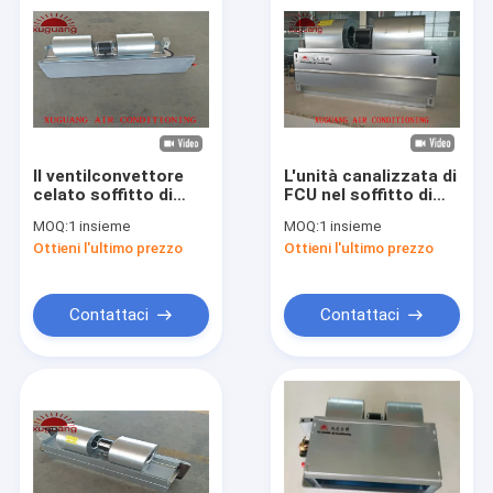
Il ventilconvettore
L'unità canalizzata di
celato soffitto di
FCU nel soffitto di
raffreddamento FCU
HVAC ha celato il
MOQ:
1 insieme
MOQ:
1 insieme
della casa 12.6KW ha
tipo ventilconvettore
Ottieni l'ultimo prezzo
Ottieni l'ultimo prezzo
spaccato il tipo con
gli scambiatori di
calore
Contattaci
Contattaci
Casa
Prodotti
Circa noi