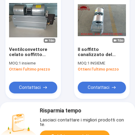
Ventilconvettore
Il soffitto
celato soffitto
canalizzato del
dell'acqua 1400CFM
riscaldamento
MOQ:
1 insieme
MOQ:
1 INSIEME
per il sistema di
dell'acqua ha celato
Ottieni l'ultimo prezzo
Ottieni l'ultimo prezzo
condizionamento
il ventilconvettore
d'aria centrale
nel sistema di HVAC
Contattaci
Contattaci
Risparmia tempo
Lasciaci contattare i migliori prodotti con
te.