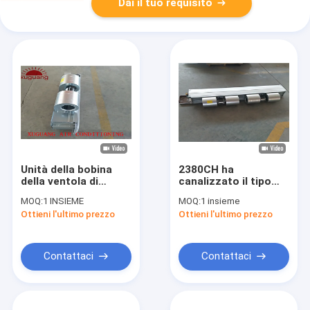
Dai il tuo requisito
Unità della bobina
2380CH ha
della ventola di
canalizzato il tipo
raffreddamento
sistema di
MOQ:
1 INSIEME
MOQ:
1 insieme
dell'acqua celata
condizionamento
Ottieni l'ultimo prezzo
Ottieni l'ultimo prezzo
soffitto di HVAC FCU
d'aria di FCU del
con i ventilatori
ventilconvettore di
centrifughi
HVAC per gli ospedali
Contattaci
Contattaci