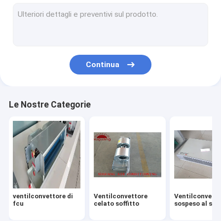
Aria industriale che tratta le unità
Ventilatore dell'aria fresca
Serbatoio di acqua di acciaio inossidabile
Continua
Serbatoi di plastica dell'acqua
Refrigeratore raffreddato aria
Le Nostre Categorie
ventilconvettore di
Ventilconvettore
Ventilconvett
fcu
celato soffitto
sospeso al soff