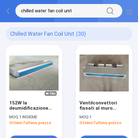
Chilled Water Fan Coil Unit
(30)
152W la
Ventilconvettori
deumidificazione
fissati al muro
FCU ha raffreddato il
raffreddati FCU di
MOQ:
1 INSIEME
MOQ:
1
ventilconvettore
Hydronic dell'acqua
Ottieni l'ultimo prezzo
Ottieni l'ultimo prezzo
dell'acqua per il
condizionatore d'aria
centrale