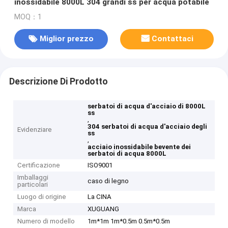
inossidabile 8000L 304 grandi ss per acqua potabile
MOQ：1
Miglior prezzo
Contattaci
Descrizione Di Prodotto
serbatoi di acqua d'acciaio di 8000L
ss
,
304 serbatoi di acqua d'acciaio degli
Evidenziare
ss
,
acciaio inossidabile bevente dei
serbatoi di acqua 8000L
Certificazione
ISO9001
Imballaggi
caso di legno
particolari
Luogo di origine
La CINA
Marca
XUGUANG
Numero di modello
1m*1m 1m*0.5m 0.5m*0.5m