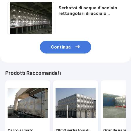
Serbatoi di acqua d'acciaio
rettangolari di acciaio
inossidabile 8000L 304 grandi
ss per acqua potabile
Continua
Prodotti Raccomandati
Carro armato
20m3 serbatoio di
Grande pannel