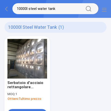
10000l Steel Water Tank
(1)
Serbatoio d'acciaio
rettangolare
dell'acqua calda di
MOQ:
1
acciaio inossidabile
Ottieni l'ultimo prezzo
del serbatoio di
acqua 10000l