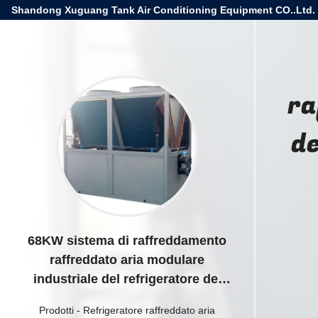
Shandong Xuguang Tank Air Conditioning Equipment CO..Ltd.
ra
de
68KW sistema di raffreddamento
raffreddato aria modulare
industriale del refrigeratore del
trasportatore di 140 chilowatt
Prodotti
-
Refrigeratore raffreddato aria