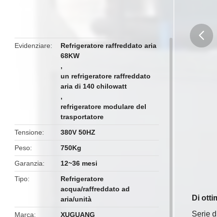
Evidenziare
Refrigeratore raffreddato aria
68KW
butto
,
un refrigeratore raffreddato
aria di 140 chilowatt
,
refrigeratore modulare del
trasportatore
Tensione
380V 50HZ
Peso
750Kg
Garanzia
12~36 mesi
Tipo
Refrigeratore
acqua/raffreddato ad
Di ott
aria/unità
Serie d
Marca
XUGUANG