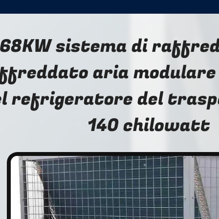
68KW sistema di raffre
ffreddato aria modulare 
l refrigeratore del tras
140 chilowatt