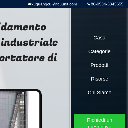
xuguangcui@fcuunit.com
86-0534-6345655
ddamento
industriale
Casa
Categorie
portatore di
Prodotti
Risorse
Chi Siamo
Richiedi un
preventivo