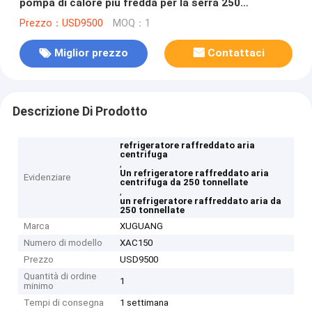
pompa di calore più fredda per la serra 250
tonnellate
Prezzo：USD9500
MOQ：1
Miglior prezzo
Contattaci
Descrizione Di Prodotto
refrigeratore raffreddato aria
centrifuga
,
Un refrigeratore raffreddato aria
Evidenziare
centrifuga da 250 tonnellate
,
un refrigeratore raffreddato aria da
250 tonnellate
Marca
XUGUANG
Numero di modello
XAC150
Prezzo
USD9500
Quantità di ordine
1
minimo
Tempi di consegna
1 settimana