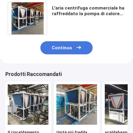
L'aria centrifuga commerciale ha
raffreddato la pompa di calore
più fredda per la serra 250
tonnellate
Continua
Prodotti Raccomandati
Il riscaldamento
Unità più fredda
scaldabagno p