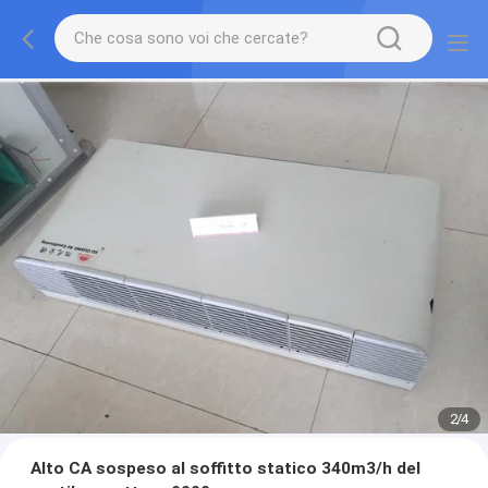
2
/
4
Alto CA sospeso al soffitto statico 340m3/h del