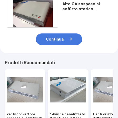
Alto CA sospeso al
soffitto statico
340m3/h del
ventilconvettore 9000w
Continua
Prodotti Raccomandati
ventilconvettore
14kw ha canalizzato
L'anti orizzont