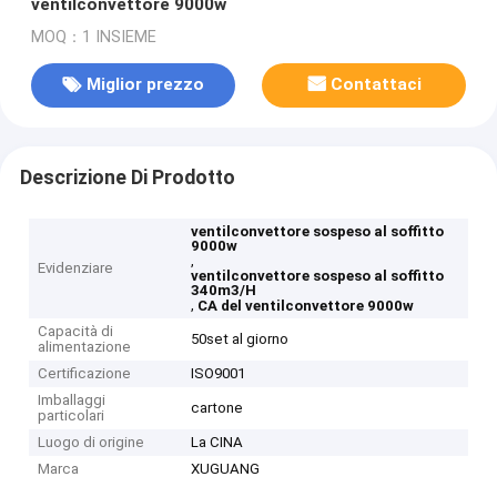
ventilconvettore 9000w
MOQ：1 INSIEME
Miglior prezzo
Contattaci
Descrizione Di Prodotto
ventilconvettore sospeso al soffitto
9000w
,
Evidenziare
ventilconvettore sospeso al soffitto
340m3/H
,
CA del ventilconvettore 9000w
Capacità di
50set al giorno
alimentazione
Certificazione
ISO9001
Imballaggi
cartone
particolari
Luogo di origine
La CINA
Marca
XUGUANG