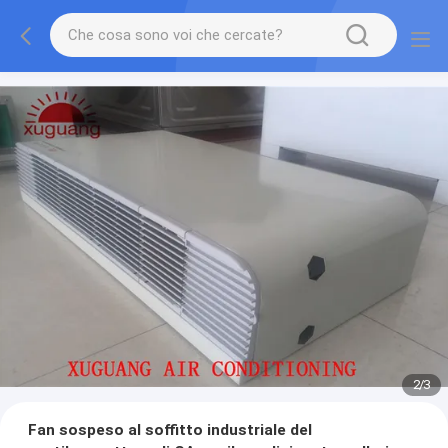
2
/
3
Fan sospeso al soffitto industriale del