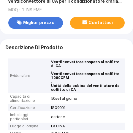
ventilconvettore di CA per il condizionatore d'aria
centrale 1000CFM
MOQ：1 INSIEME
Miglior prezzo
Contattaci
Descrizione Di Prodotto
Ventilconvettore sospeso al soffitto
di CA
,
Ventilconvettore sospeso al soffitto
Evidenziare
1000CFM
,
Unità della bobina del ventilatore da
soffitto di CA
Capacità di
50set al giorno
alimentazione
Certificazione
ISO9001
Imballaggi
cartone
particolari
Luogo di origine
La CINA