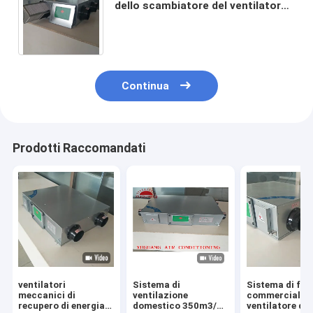
dello scambiatore del ventilatore
dell'aria fresca del riscaldamento
dello scarico
Continua
Prodotti Raccomandati
ventilatori
Sistema di
Sistema di fan
meccanici di
ventilazione
commerciale d
recupero di energia
domestico 350m3/H
ventilatore del