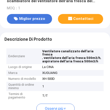
scambiatore del ventilatore dell'aria fresca del
riscaldamento dello scarico
MOQ：1
Miglior prezzo
Contattaci
Descrizione Di Prodotto
Ventilatore canalizzato dell'aria
fresca
Evidenziare
,
,
ventilatore dell'aria fresca 500m3/h
aspiratore dell'aria fresca 500m3/h
Luogo di origine
La CINA
Marca
XUGUANG
Numero di modello
XH-500D
Quantità di ordine
1
minimo
Termini di
T/T
pagamento
Osservi più