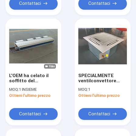
Contattaci
Contattaci
L'OEM ha celato il
SPECIALMENTE
soffitto del
ventilconvettore
ventilconvettore di
esposto dell'interno
MOQ:
1 INSIEME
MOQ:
1
FCU dell'acqua
di FCU dell'unità di
Ottieni l'ultimo prezzo
Ottieni l'ultimo prezzo
montato per i
cassetta di Hydronic
ristoranti
raffreddato ad acqua
Contattaci
Contattaci