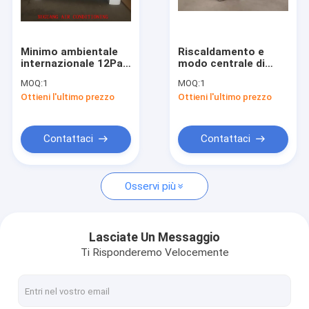
Giro della fabbrica
Controllo di qualità
Minimo ambientale
Riscaldamento e
internazionale 12Pa
modo centrale di
Contattici
statico del
raffreddamento di
MOQ:
1
MOQ:
1
ventilconvettore di
FCU 4 dei
Ottieni l'ultimo prezzo
Ottieni l'ultimo prezzo
condizione del
ventilconvettori della
Notizie
pavimento 18.9KW
cassetta di Hydronic
Contattaci
Contattaci
ventilconvettore di fcu
Osservi più
Ventilconvettore celato soffitto
Ventilconvettore sospeso al soffitto
Lasciate Un Messaggio
Ti Risponderemo Velocemente
Ventilconvettore di condizione del pavimento
Ventilconvettore della cassetta