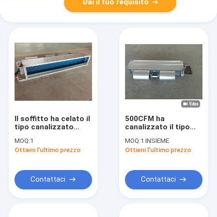
Dai il tuo requisito
Il soffitto ha celato il
500CFM ha
tipo canalizzato
canalizzato il tipo
ventilconvettore
ventilconvettore di
MOQ:
1
MOQ:
1 INSIEME
raffreddato
FCU dell'acqua con la
Ottieni l'ultimo prezzo
Ottieni l'ultimo prezzo
condizionatore d'aria
bobina di alluminio
di FCU dell'acqua
idrofila
Contattaci
Contattaci