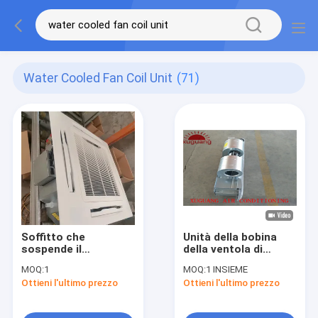
Water Cooled Fan Coil Unit
(71)
Soffitto che
Unità della bobina
sospende il
della ventola di
ventilconvettore
raffreddamento
MOQ:
1
MOQ:
1 INSIEME
raffreddato FCU
dell'acqua celata
Ottieni l'ultimo prezzo
Ottieni l'ultimo prezzo
220V della cassetta
soffitto di HVAC FCU
dell'acqua
con i ventilatori
centrifughi