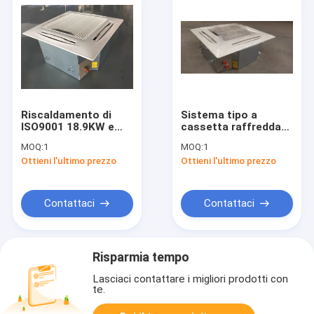
Riscaldamento di
Sistema tipo a
ISO9001 18.9KW e
cassetta raffreddato
ventilconvettore di
del condizionatore
MOQ:
1
MOQ:
1
raffreddamento della
d'aria
Ottieni l'ultimo prezzo
Ottieni l'ultimo prezzo
cassetta per il
dell'appartamento
sistema del
del ventilconvettore
condizionatore d'aria
di Aircon dell'acqua
Contattaci
Contattaci
Risparmia tempo
Lasciaci contattare i migliori prodotti con
te.