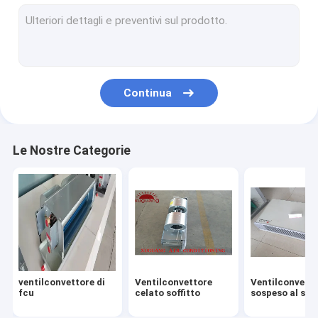
Aria industriale che tratta le unità
Ventilatore dell'aria fresca
Serbatoio di acqua di acciaio inossidabile
Continua
Serbatoi di plastica dell'acqua
Refrigeratore raffreddato aria
Le Nostre Categorie
ventilconvettore di
Ventilconvettore
Ventilconvett
fcu
celato soffitto
sospeso al soff