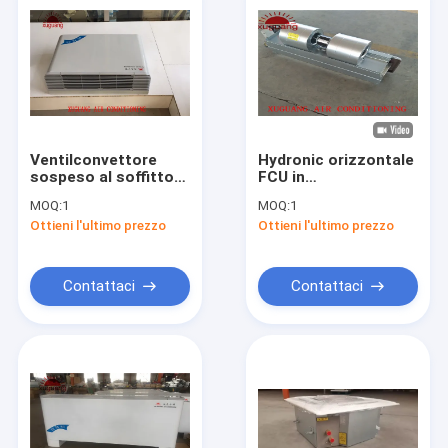
Ventilconvettore
Hydronic orizzontale
sospeso al soffitto
FCU in
commerciale per il
ventilconvettori del
MOQ:
1
MOQ:
1
condizionamento
trasportatore del
Ottieni l'ultimo prezzo
Ottieni l'ultimo prezzo
d'aria raffreddato
sistema di HVAC per
30Pa dell'acqua
il raffreddamento e
riscaldare
Contattaci
Contattaci
Casa
Prodotti
Circa noi