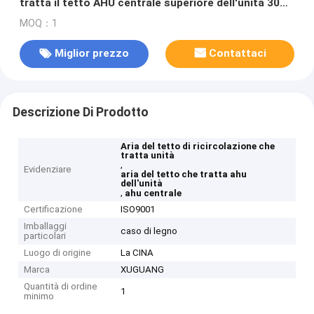
tratta il tetto AHU centrale superiore dell'unità 30
tonnellate
MOQ：1
Miglior prezzo
Contattaci
Descrizione Di Prodotto
Aria del tetto di ricircolazione che
tratta unità
,
Evidenziare
aria del tetto che tratta ahu
dell'unità
,
ahu centrale
Certificazione
ISO9001
Imballaggi
caso di legno
particolari
Luogo di origine
La CINA
Marca
XUGUANG
Quantità di ordine
1
minimo