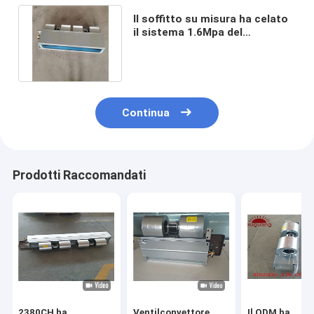
Il soffitto su misura ha celato
il sistema 1.6Mpa del
refrigeratore del
ventilconvettore
Continua
Prodotti Raccomandati
2380CH ha
Ventilconvettore
Il ODM ha