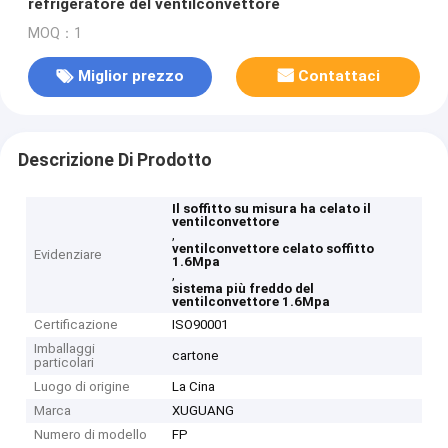
refrigeratore del ventilconvettore
MOQ：1
Miglior prezzo
Contattaci
Descrizione Di Prodotto
Il soffitto su misura ha celato il
ventilconvettore
,
ventilconvettore celato soffitto
Evidenziare
1.6Mpa
,
sistema più freddo del
ventilconvettore 1.6Mpa
Certificazione
ISO90001
Imballaggi
cartone
particolari
Luogo di origine
La Cina
Marca
XUGUANG
Numero di modello
FP