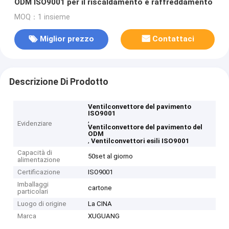
ODM ISO9001 per il riscaldamento e raffreddamento
MOQ：1 insieme
Miglior prezzo
Contattaci
Descrizione Di Prodotto
Ventilconvettore del pavimento
ISO9001
,
Evidenziare
Ventilconvettore del pavimento del
ODM
,
Ventilconvettori esili ISO9001
Capacità di
50set al giorno
alimentazione
Certificazione
ISO9001
Imballaggi
cartone
particolari
Luogo di origine
La CINA
Marca
XUGUANG