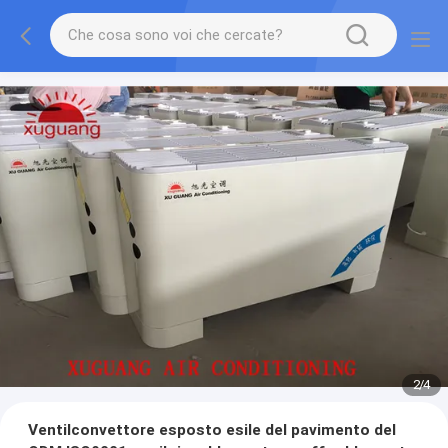
2
/
4
Ventilconvettore esposto esile del pavimento del