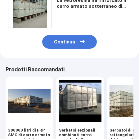
La vetroresina ha rinforzato il
carro armato sotterraneo di
plastica 5000l dell'acqua
piovana
Continua
Prodotti Raccomandati
300000 litri di FRP
Serbatoi sezionali
Serbatoi di pl
SMC di carro armato
combinati carro
rettangolari