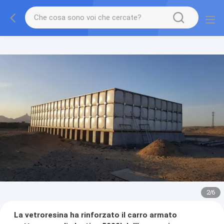
2
/
6
La vetroresina ha rinforzato il carro armato